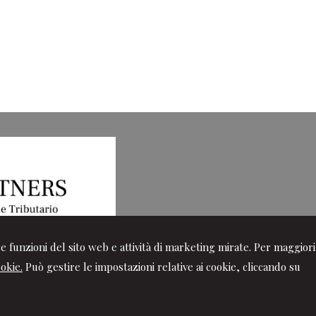
ire funzioni del sito web e attività di marketing mirate. Per maggiori
ookie.
Può gestire le impostazioni relative ai cookie, cliccando su
diritti riservati | P.IVA 02105430512 |
Gestisci Cookie
-
Sitemap
-
Pr